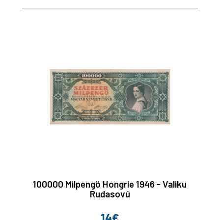
100000 Milpengö Hongrie 1946 - Valiku
Rudasovú
14€
Prix