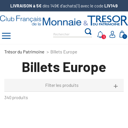
LIVRAISON à 5€
dès 149€ d’achats(1) avec le code
LIV149
1
0
Trésor du Patrimoine
Billets Europe
Billets Europe
Filter les produits
340 produits