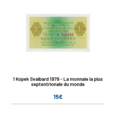
1 Kopek Svalbard 1979 - La monnaie la plus
septentrionale du monde
15€
Prix