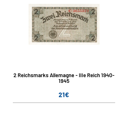
2 Reichsmarks Allemagne - IIIe Reich 1940-
1945
21€
Prix