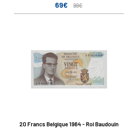
69€
Prix
Prix
99€
de
base
20 Francs Belgique 1964 - Roi Baudouin