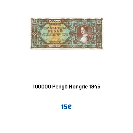
100000 Pengö Hongrie 1945
15€
Prix