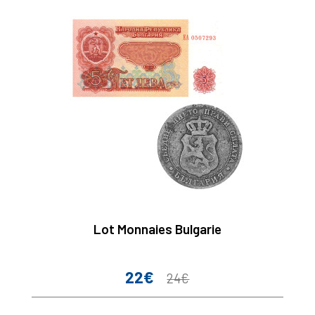
Lot Monnaies Bulgarie
22€
Prix
Prix
24€
de
base