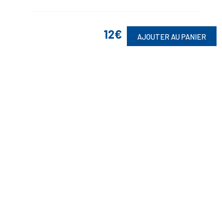
12€
AJOUTER AU PANIER
Suivez-Nous
Toute commande est sujette à notre acceptation et livrable dans la