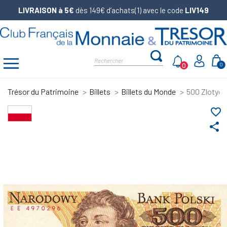
LIVRAISON à 5€
dès 149€ d’achats(1) avec le code
LIV149
0
0
Trésor du Patrimoine
Billets
Billets du Monde
500 Zlotych
favorite_border
share