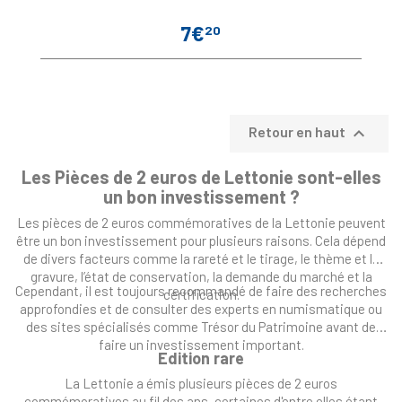
7€
20
Prix

Retour en haut
Les Pièces de 2 euros de Lettonie sont-elles
un bon investissement ?
Les pièces de 2 euros commémoratives de la Lettonie peuvent
être un bon investissement pour plusieurs raisons. Cela dépend
de divers facteurs comme la rareté et le tirage, le thème et la
gravure, l’état de conservation, la demande du marché et la
Cependant, il est toujours recommandé de faire des recherches
certification.
approfondies et de consulter des experts en numismatique ou
des sites spécialisés comme Trésor du Patrimoine avant de
faire un investissement important.
Edition rare
La Lettonie a émis plusieurs pièces de 2 euros
commémoratives au fil des ans, certaines d'entre elles étant