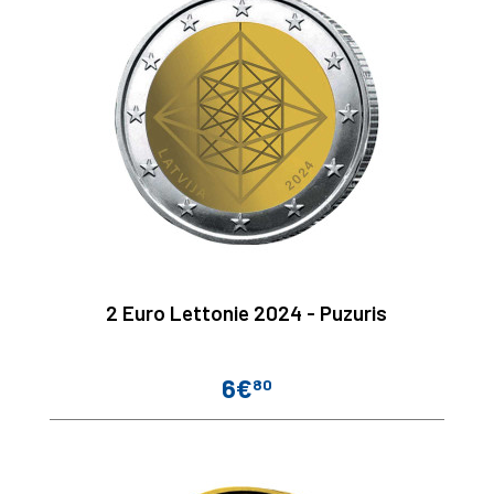
2 Euro Lettonie 2024 - Puzuris
6€
80
Prix