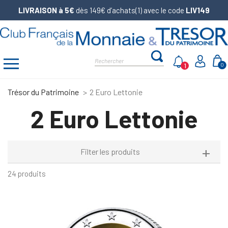
LIVRAISON à 5€
dès 149€ d’achats(1) avec le code
LIV149
1
0
Trésor du Patrimoine
2 Euro Lettonie
2 Euro Lettonie
Filter les produits
24 produits