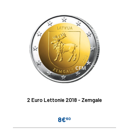
2 Euro Lettonie 2018 - Zemgale
8€
60
Prix