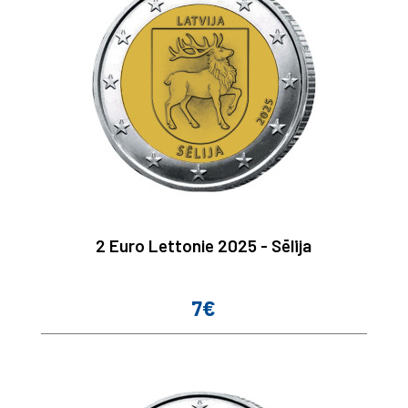
2 Euro Lettonie 2025 - Sēlija
7€
Prix