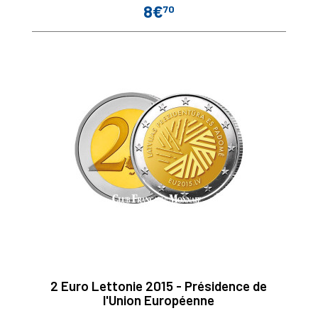
8€
70
Prix
2 Euro Lettonie 2015 - Présidence de
l'Union Européenne