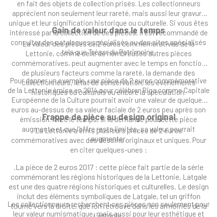
en fait des objets de collection prisés. Les collectionneurs
apprécient non seulement leur rareté, mais aussi leur gravure
unique et leur signification historique ou culturelle. Si vous êtes
Gain de valeur dans le temps
intéressé par la collection de ces pièces, il est recommandé de
consulter des catalogues spécialisés ou des sites spécialisés
La valeur des pièces de 2 euros commémoratives de la
tels que Trésor du Patrimoine.
Lettonie, comme celle de nombreuses autres pièces
commémoratives, peut augmenter avec le temps en fonction
de plusieurs facteurs comme la rareté, la demande des
Pour donner un exemple, une pièce de 2 euros commémorative
collectionneurs, l’état de conservation, les événements
de la Lettonie émise en 2014 pour célébrer Riga comme Capitale
historiques ou culturels ou encore la spéculation.
Européenne de la Culture pourrait avoir une valeur de quelques
euros au-dessus de sa valeur faciale de 2 euros peu après son
Frappe de pièce au design original
émission. Avec le temps, si la demande pour cette pièce
augmente et que l'offre reste limitée, sa valeur pourrait
La Lettonie a émis plusieurs pièces de 2 euros
augmenter.
commémoratives avec des dessins originaux et uniques. Pour
en citer quelques-unes :
.La pièce de 2 euros 2017 : cette pièce fait partie de la série
commémorant les régions historiques de la Lettonie. Latgale
est une des quatre régions historiques et culturelles. Le design
inclut des éléments symboliques de Latgale, tel un griffon
Les collectionneurs recherchent ces pièces non seulement pour
tourné vers la droite, que l’on retrouve dans les armoiries de la
leur valeur numismatique, mais aussi pour leur esthétique et
Lettonie.