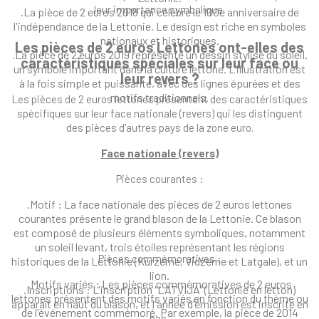
leur importance symbolique.
.La pièce de 2 euros 2018 qui célèbre le 100e anniversaire de
l'indépendance de la Lettonie. Le design est riche en symboles
nationaux et historiques.
Les pièces de 2 euros Lettones ont-elles des
.La pièce de 2 euros 2019 représente un dessin stylisé du soleil,
caractéristiques spéciales sur leur face ou
un symbole important dans la culture lettone. L’illustration est
leur revers ?
à la fois simple et puissante, avec des lignes épurées et des
motifs traditionnels.
Les pièces de 2 euros lettones présentent des caractéristiques
spécifiques sur leur face nationale (revers) qui les distinguent
des pièces d'autres pays de la zone euro.
Face nationale (revers)
Pièces courantes :
.Motif : La face nationale des pièces de 2 euros lettones
courantes présente le grand blason de la Lettonie. Ce blason
est composé de plusieurs éléments symboliques, notamment
un soleil levant, trois étoiles représentant les régions
Pièces commémoratives :
historiques de la Lettonie (Kurzeme, Vidzeme et Latgale), et un
lion.
.Motifs variés : Les pièces commémoratives de 2 euros
.Inscriptions : L'inscription "LATVIJA" (Lettonie en letton)
lettones présentent des motifs variés en fonction du thème ou
apparaît en haut du blason, et l'année d'émission est inscrite en
de l'événement commémoré. Par exemple, la pièce de 2014
bas.