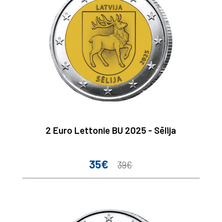
2 Euro Lettonie BU 2025 - Sēlija
35€
Prix
Prix
39€
de
base