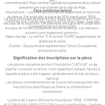
commémorant Riga comme Capitale européenne de la culture
présente une vue stylisée de la ville de Riga.
Face commune (avers)
.Inscriptions : Les inscriptions varient également en fonction
du thème. Par exemple, la pièce de 2014 mentionne "RĪGA -
La face commune des pièces de 2 euros est la même pour tous
EIROPAS KULTŪRAS GALVASPILSĒTA 2014" (Riga - Capitale
les pays de la zone euro. Elle présente une carte de l'Europe avec
Européenne de la Culture 2014).
les pays de l'Union Européenne mis en évidence. Les éléments
suivants sont également présents :
.Valeur faciale : Le chiffre "2" et le mot "EURO" apparaissent en
grand sur la carte.
.Étoiles : Douze étoiles représentant l'Union Européenne
entourent la carte.
Signification des inscriptions sur la pièce
Les pièces courantes portent l’inscription "LATVIJA", ce qui
signifie "Lettonie" en letton. Il est également indiqué, l’année à
laquelle la pièce a été frappée, généralement en bas du blason
national.
Les pièces commémoratives de 2 euros lettones portent des
inscriptions spécifiques au thème ou à l'événement
commémoré.
La pièce de 2 euros 2014 porte l’inscription "RĪGA - EIROPAS
KULTŪRAS GALVASPILSĒTA 2014" ce qui signifie Riga - Capitale