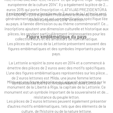
européenne de la culture 2014". Il y a également la pièce de 2
euros 2015 qui porte l’inscription «LATVIJAS PREZIDENTŪRA
Les inscriptions sur les pièces de 2 euros de la Lettonie sont
ES PADOMĒ» 2015 signifiant Présidence lettone du Conseil de
généralement en letton et ont une signification spécifique liée
l'Union européenne 2015" en letton.
au pays, à l'année d'émission ou au thème commémoratif. Ces
inscriptions ajoutent une dimension culturelle et historique aux
pièces, les rendant particulièrement intéressantes pour les
Figure emblématique du pays
collectionneurs et les amateurs de numismatique.
Les pièces de 2 euros de la Lettonie présentent souvent des
figures emblématiques et des symboles importants pour le
pays.
La Lettonie a rejoint la zone euro en 2014 et a commencé à
émettre des pièces de 2 euros avec des motifs spécifiques.
L'une des figures emblématiques représentées sur les pièces
de 2 euros lettones est Milda, une jeune femme lettone
Milda est une figure allégorique qui apparaît également sur le
symbolisant la liberté et l'indépendance de la Lettonie.
monument de la Liberté à Riga, la capitale de la Lettonie. Ce
monument est un symbole important de la souveraineté et de la
résistance du peuple letton.
Les pièces de 2 euros lettones peuvent également présenter
d'autres motifs emblématiques, tels que des éléments de la
culture, de l'histoire ou de la nature lettone.