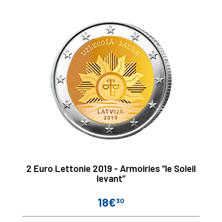
2 Euro Lettonie 2019 - Armoiries “le Soleil
levant”
18€
30
Prix