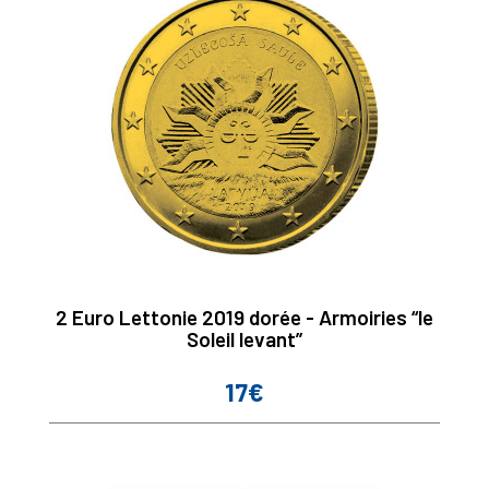
2 Euro Lettonie 2019 dorée - Armoiries “le
Soleil levant”
17€
Prix