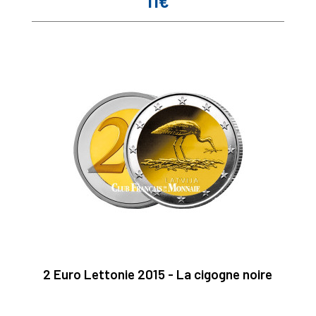
11€
Prix
2 Euro Lettonie 2015 - La cigogne noire