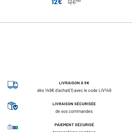
12€
90
Prix
Prix de base
12€
LIVRAISON À 5€
dès 149€ d'achat(1) avec le code LIV149
LIVRAISON SÉCURISÉE
de vos commandes
PAIEMENT SÉCURISÉ