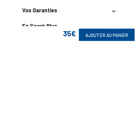
Vos Garanties

En Savoir Plus

35€
AJOUTER AU PANIER
Retrouvez Aussi

Suivez-Nous