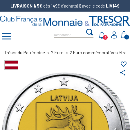
LIVRAISON à 5€
dès 149€ d’achats(1) avec le code
LIV149
1
0
Trésor du Patrimoine
2 Euro
2 Euro commémoratives étran
favorite_border
share