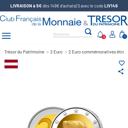
LIVRAISON à 5€
dès 149€ d’achats(1) avec le code
LIV149
1
0
Trésor du Patrimoine
2 Euro
2 Euro commémoratives étran
favorite_border
share