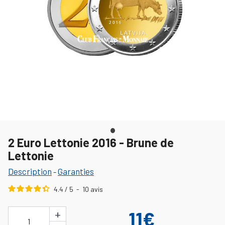
2 Euro Lettonie 2016 - Brune de
Lettonie
Description
Garanties
-
4.4
/
5
-
10
avis
+
11€
1