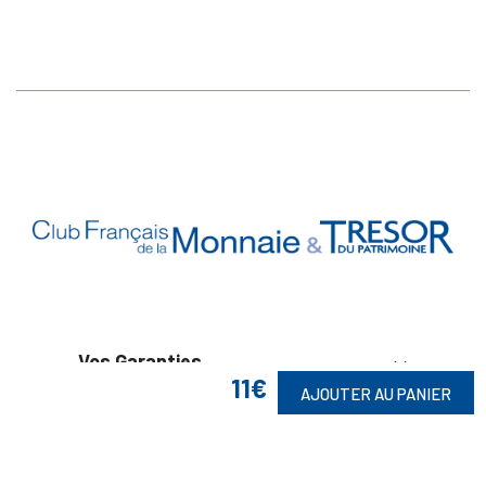
Vos Garanties

11€
AJOUTER AU PANIER
En Savoir Plus

Retrouvez Aussi
