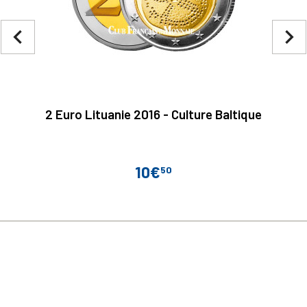
navigate_before
navigate_next
2 Euro Lituanie 2016 - Culture Baltique
10€
50
Prix