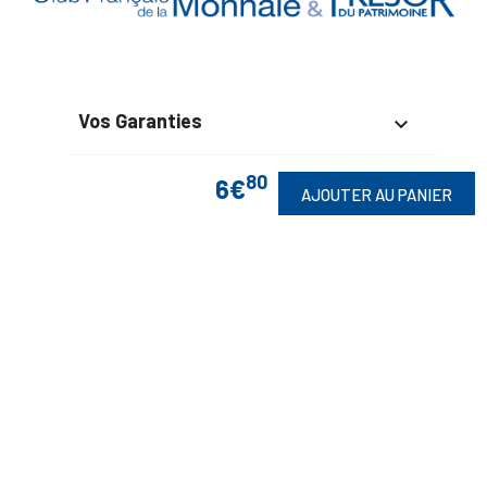
Vos Garanties

En Savoir Plus

80
6€
AJOUTER AU PANIER
Retrouvez Aussi

Suivez-Nous