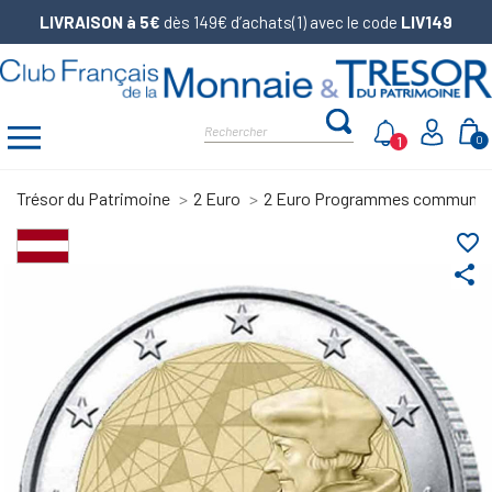
LIVRAISON à 5€
dès 149€ d’achats(1) avec le code
LIV149
1
0
Trésor du Patrimoine
2 Euro
2 Euro Programmes communs
favorite_border
share