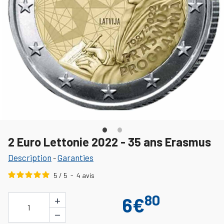
2 Euro Lettonie 2022 - 35 ans Erasmus
Description
Garanties
-
5
/
5
-
4
avis
80
+
6€
1
−