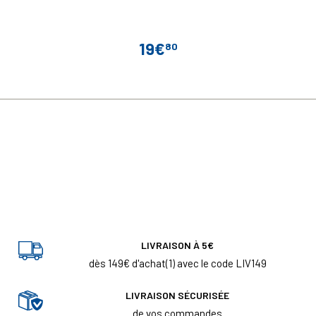
19€
80
Prix
LIVRAISON À 5€
dès 149€ d'achat(1) avec le code LIV149
LIVRAISON SÉCURISÉE
de vos commandes