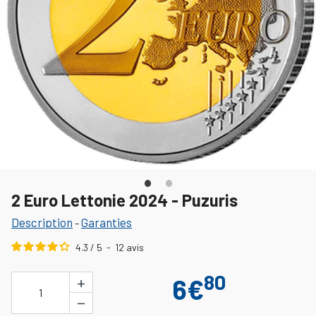
2 Euro Lettonie 2024 - Puzuris
Description
Garanties
-
4.3
/
5
-
12
avis
80
+
6€
1
−