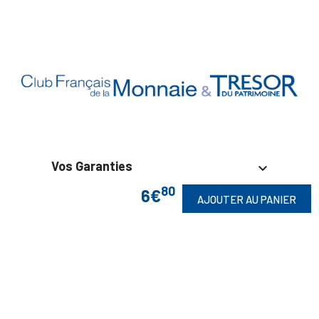
Vos Garanties

80
6€
AJOUTER AU PANIER
En Savoir Plus

Retrouvez Aussi
