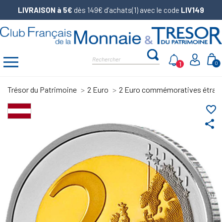
LIVRAISON à 5€
dès 149€ d’achats(1) avec le code
LIV149
1
0
Trésor du Patrimoine
2 Euro
2 Euro commémoratives étran
favorite_border
share