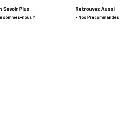
n Savoir Plus
Retrouvez Aussi
ui sommes-nous ?
- Nos Précommandes
uivi de commande
- Nos articles d'actualité s
notre Blog !
ne question ?
- Notre catalogue en ligne
ecevoir un catalogue
- Les objets de collection &
ous contacter
livres sur notre site parten
os partenaires
L’Homme Moderne
nde est sujette à notre acceptation et livrable dans la limite des stocks 
 la livraison à 5 Euros dès 149 Euros d’achat, pour toute commande passée 