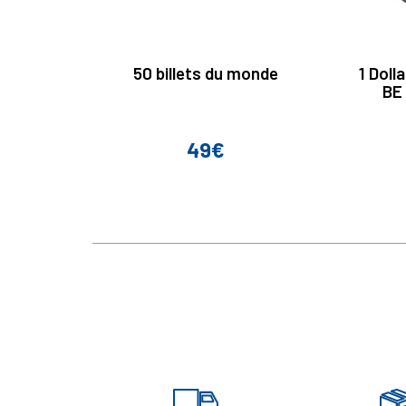
50 billets du monde
1 Doll
BE 
49€
Prix