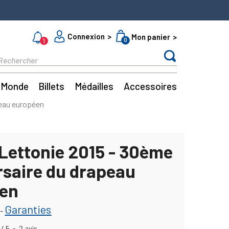
Connexion
Mon panier
0
1
Monde
Billets
Médailles
Accessoires
peau européen
 Lettonie 2015 - 30ème
rsaire du drapeau
en
Garanties
-
/
5
-
2
avis