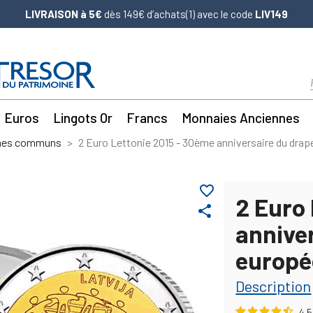
LIVRAISON à 5€
dès 149€ d’achats(1) avec le code
LIV149
Euros
Lingots Or
Francs
Monnaies Anciennes
mes communs
2 Euro Lettonie 2015 - 30ème anniversaire du dra
favorite_border
2 Euro
share
annive
europé
Description
4.5