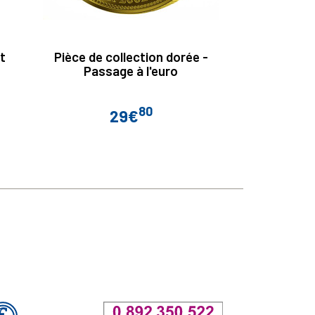
et
Pièce de collection dorée -
2 Euro L
Passage à l'euro
80
29€
Prix