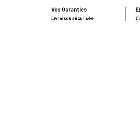
Vos Garanties
E
Livraison sécurisée
Q
Conditions Générales de Vente
S
Paiement sécurisé
U
Satisfait ou remboursé
R
N
N
Toute comma
(1) Avec le code Privilège
LIV149
vous bénéficiez de