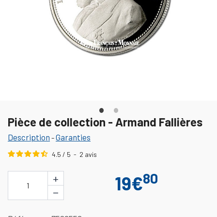
Pièce de collection - Armand Fallières
Description
Garanties
-
4.5
/
5
-
2
avis
80
+
19€
1
−