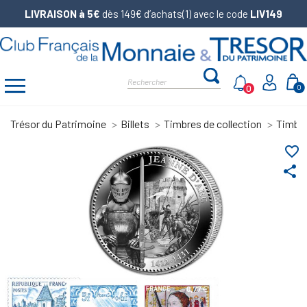
LIVRAISON à 5€
dès 149€ d’achats(1) avec le code
LIV149
0
0
Trésor du Patrimoine
Billets
Timbres de collection
Timbre
favorite_border
share