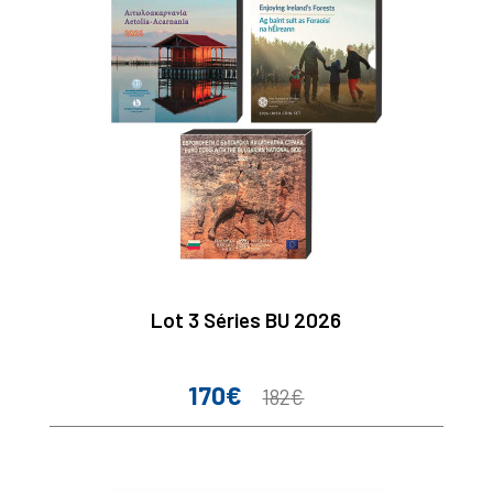
Lot 3 Séries BU 2026
170€
Prix
Prix
182€
de
base