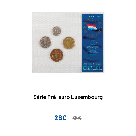
Série Pré-euro Luxembourg
28€
Prix
Prix
35€
de
base