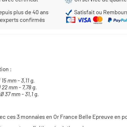
epuis plus de 40 ans
Satisfait ou Rembour
 experts confirmés
ion :
15 mm - 3,11 g.
 22 mm - 7,78 g
.
Ø 37 mm - 31,1 g
.
vec ces 3 monnaies en Or France Belle Epreuve en po