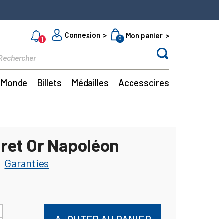
Connexion
Mon panier
0
1
Monde
Billets
Médailles
Accessoires
fret Or Napoléon
Garanties
-
AJOUTER AU PANIER