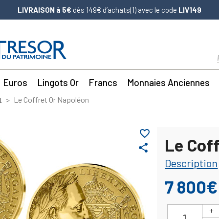
LIVRAISON à 5€
dès 149€ d’achats(1) avec le code
LIV149
Euros
Lingots Or
Francs
Monnaies Anciennes
t
Le Coffret Or Napoléon
favorite_border
Le Cof
share
Description
7 800€