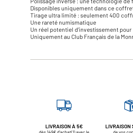
Polissage inversé : une technologie de f
Disponibles uniquement dans ce coffret
Tirage ultra limité : seulement 400 cof
Une rareté numismatique
Un réel potentiel d’investissement pour
Uniquement au Club Français de la Monn
LIVRAISON À 5€
LIVRAISON
dès 149€ d'achat(1) avec le
de vos c