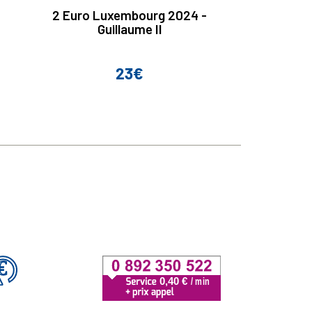
2 Euro Luxembourg 2024 -
2 Euro Chyp
Guillaume II
Neuro
23€
Prix