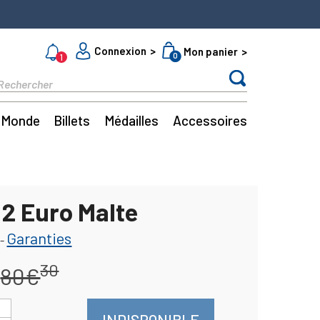
Connexion
Mon panier
0
1
Monde
Billets
Médailles
Accessoires
 2 Euro Malte
Garanties
-
30
80€
INDISPONIBLE