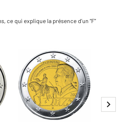
s, ce qui explique la présence d’un “F”
navigate_next