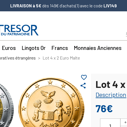
LIVRAISON à 5€
dès 149€ d’achats(1) avec le code
LIV149
Euros
Lingots Or
Francs
Monnaies Anciennes
atives étrangères
Lot 4 x 2 Euro Malte
favorite_border
Lot 4 x
share
Description
76€