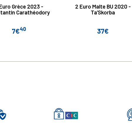
Euro Grèce 2023 -
2 Euro Malte BU 2020 -
tantin Carathéodory
Ta’Skorba
40
7€
37€
Prix
Prix