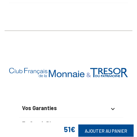
Vos Garanties

En Savoir Plus

51€
AJOUTER AU PANIER