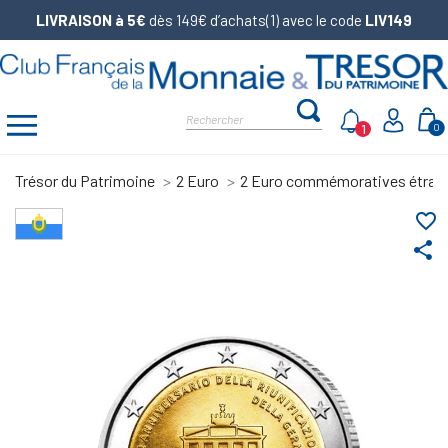
LIVRAISON à 5€
dès 149€ d’achats(1) avec le code
LIV149
1
0
Trésor du Patrimoine
2 Euro
2 Euro commémoratives étran
favorite_border
share