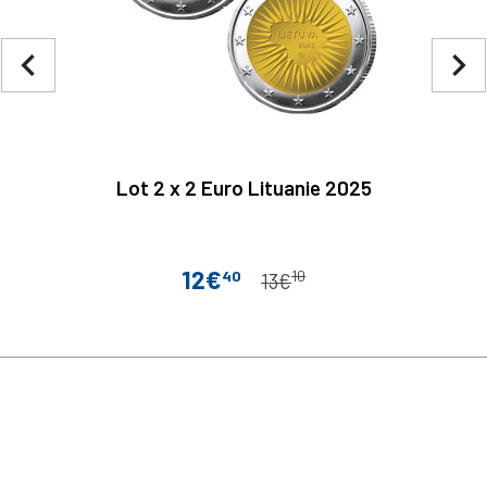
navigate_before
navigate_next
Lot 2 x 2 Euro Lituanie 2025
12€
40
10
Prix
Prix de base
13€