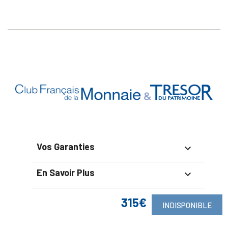
Vos Garanties

En Savoir Plus

Retrouvez Aussi

315€
INDISPONIBLE