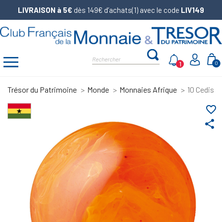
LIVRAISON à 5€
dès 149€ d’achats(1) avec le code
LIV149
1
0
Trésor du Patrimoine
Monde
Monnaies Afrique
10 Cedis A
favorite_border
share