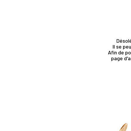
Désolé
Il se pe
Afin de po
page d'a