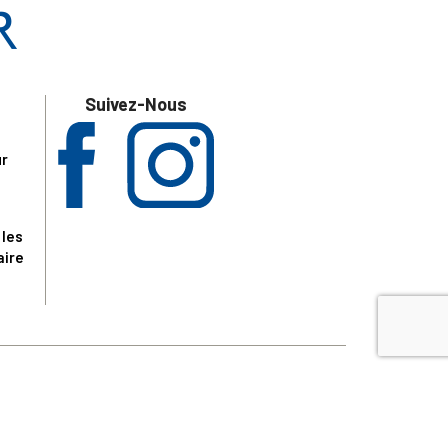
Suivez-Nous
ur
 les
aire