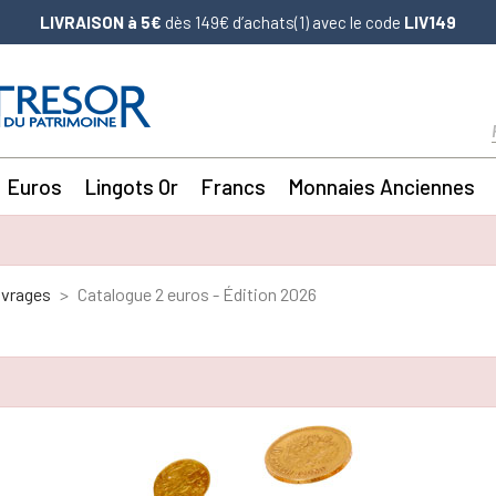
LIVRAISON à 5€
dès 149€ d’achats(1) avec le code
LIV149
Euros
Lingots Or
Francs
Monnaies Anciennes
uvrages
Catalogue 2 euros - Édition 2026