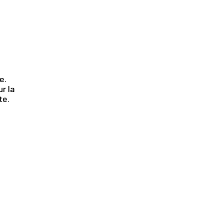
.
e.
r la
te.