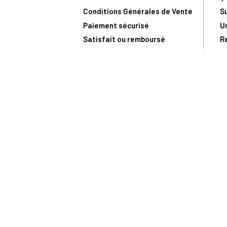
Conditions Générales de Vente
S
Paiement sécurisé
U
Satisfait ou remboursé
R
N
N
Toute comma
(1) Avec le code Privilège
LIV149
vous bénéficiez de