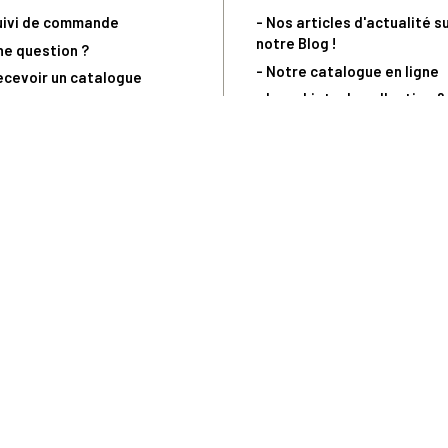
uivi de commande
- Nos articles d'actualité s
notre Blog !
ne question ?
- Notre catalogue en ligne
ecevoir un catalogue
- Les objets de collection &
ous contacter
livres sur notre site parten
os partenaires
L’Homme Moderne
nde est sujette à notre acceptation et livrable dans la limite des stocks 
 la livraison à 5 Euros dès 149 Euros d’achat, pour toute commande passée 
précommandes. Code non cumulable avec tout autre Code Privilège.
(a) 0 892 680 165 : 0,40€/min + prix d'un appel