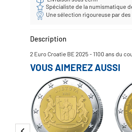
Spécialiste de la numismatique d
Une sélection rigoureuse par des
Description
2 Euro Croatie BE 2025 - 1100 ans du c
VOUS AIMEREZ AUSSI
navigate_before