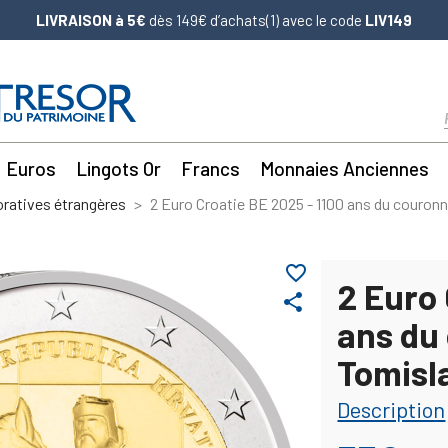
LIVRAISON à 5€
dès 149€ d’achats(1) avec le code
LIV149
Euros
Lingots Or
Francs
Monnaies Anciennes
atives étrangères
2 Euro Croatie BE 2025 - 1100 ans du couron
favorite_border
2 Euro 
share
ans du
Tomisl
Description