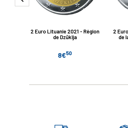
2 Euro Lituanie 2021 - Région
2 Euro
de Dzūkija
de l
50
8€
Prix