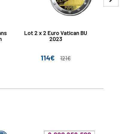
ans
Lot 2 x 2 Euro Vatican BU
2 Euro Grè
n
2023
de la mort
114€
Prix
Prix de base
121€