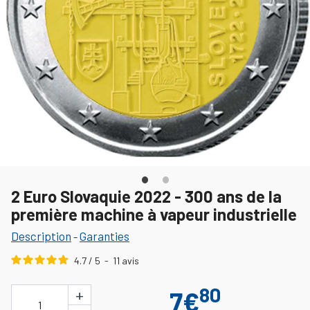
2 Euro Slovaquie 2022 - 300 ans de la
première machine à vapeur industrielle
Description
Garanties
-
4.7
/
5
-
11
avis
80
+
7€
1