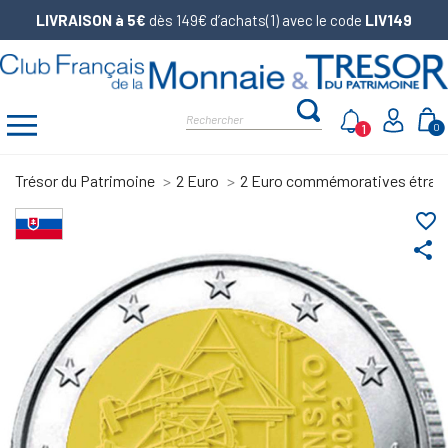
LIVRAISON à 5€
dès 149€ d’achats(1) avec le code
LIV149
1
0
Trésor du Patrimoine
2 Euro
2 Euro commémoratives étran
favorite_border
share