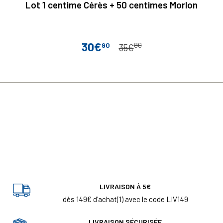
Lot 1 centime Cérès + 50 centimes Morlon
30€
90
80
Prix
Prix de base
35€
LIVRAISON À 5€
dès 149€ d'achat(1) avec le code LIV149
LIVRAISON SÉCURISÉE