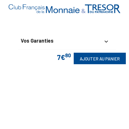
Vos Garanties

80
En Savoir Plus
7€

AJOUTER AU PANIER
Retrouvez Aussi

Suivez-Nous