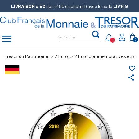
LIVRAISON à 5€
dès 149€ d’achats(1) avec le code
LIV149
1
0
Trésor du Patrimoine
2 Euro
2 Euro commémoratives étran
favorite_border
share