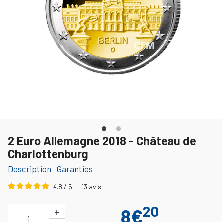
2 Euro Allemagne 2018 - Château de
Charlottenburg
Description
Garanties
-
4.8
/
5
-
13
avis
20
+
8€
1