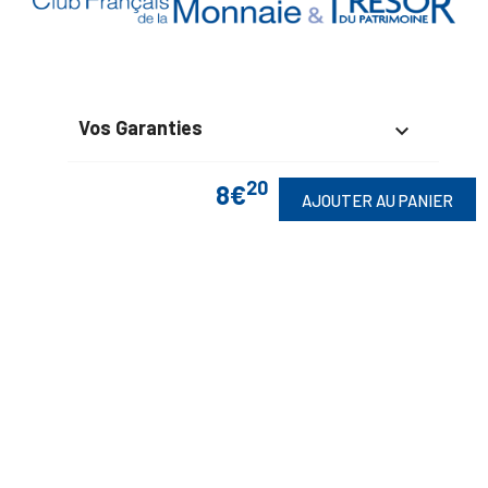
Vos Garanties

En Savoir Plus

20
8€
AJOUTER AU PANIER
Retrouvez Aussi

Suivez-Nous