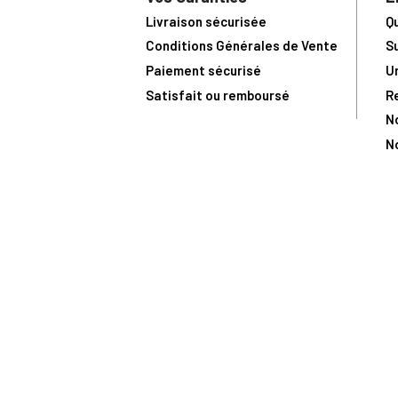
Livraison sécurisée
Q
Conditions Générales de Vente
S
Paiement sécurisé
U
Satisfait ou remboursé
R
N
N
Toute comma
(1) Avec le code Privilège
LIV149
vous bénéficiez de