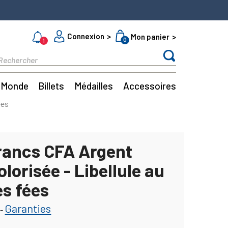
Connexion
Mon panier
0
1
Monde
Billets
Médailles
Accessoires
ées
rancs CFA Argent
lorisée - Libellule au
es fées
Garanties
-