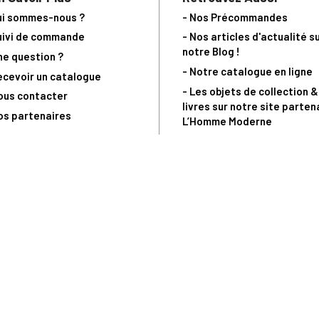
ui sommes-nous ?
- Nos Précommandes
uivi de commande
- Nos articles d'actualité s
notre Blog !
ne question ?
- Notre catalogue en ligne
ecevoir un catalogue
- Les objets de collection &
ous contacter
livres sur notre site parten
os partenaires
L’Homme Moderne
nde est sujette à notre acceptation et livrable dans la limite des stocks 
 la livraison à 5 Euros dès 149 Euros d’achat, pour toute commande passée 
précommandes. Code non cumulable avec tout autre Code Privilège.