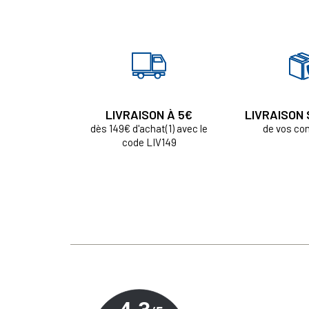
LIVRAISON À 5€
LIVRAISON
dès 149€ d'achat(1) avec le
de vos c
code LIV149