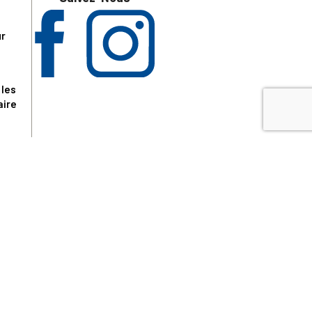
ur
 les
aire
disponibles.
sur le site tresordupatrimoine.fr, hors produits en