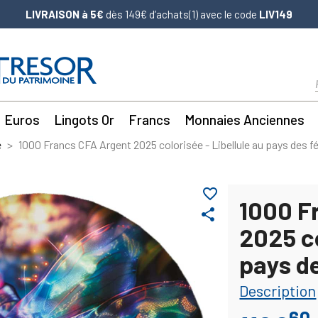
LIVRAISON à 5€
dès 149€ d’achats(1) avec le code
LIV149
Euros
Lingots Or
Francs
Monnaies Anciennes
e
1000 Francs CFA Argent 2025 colorisée - Libellule au pays des f
favorite_border
1000 F
share
2025 co
pays d
Description
60