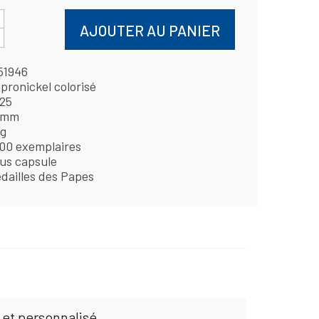
AJOUTER AU PANIER
51946
pronickel colorisé
25
 mm
 g
00 exemplaires
us capsule
dailles des Papes
 et personnalisé