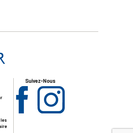
Suivez-Nous
ur
 les
aire