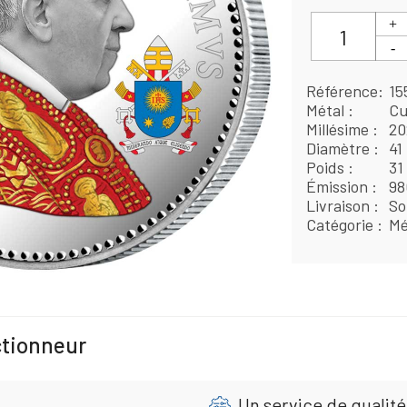
Référence
15
Métal
Cu
Millésime
20
Diamètre
41
Poids
31
Émission
98
Livraison
So
Catégorie
Mé
ctionneur
Un service de qualité