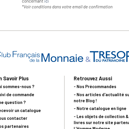
concernant
ici
*Voir conditions dans votre email de confirmation
n Savoir Plus
Retrouvez Aussi
ui sommes-nous ?
- Nos Précommandes
uivi de commande
- Nos articles d'actualité s
notre Blog !
ne question ?
- Notre catalogue en ligne
ecevoir un catalogue
- Les objets de collection &
ous contacter
livres sur notre site parten
os partenaires
L’Homme Moderne