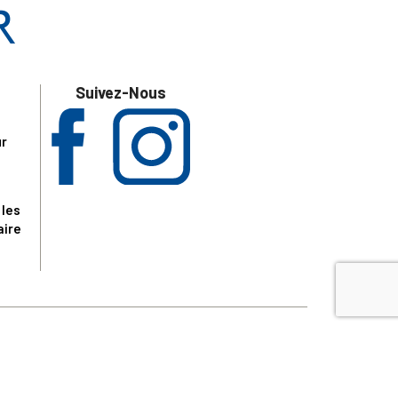
Suivez-Nous
ur
 les
aire