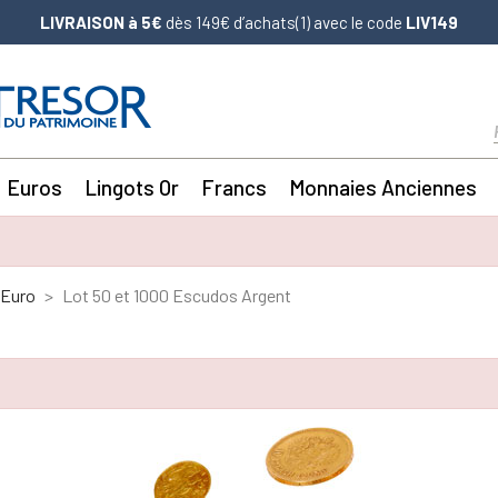
LIVRAISON à 5€
dès 149€ d’achats(1) avec le code
LIV149
Euros
Lingots Or
Francs
Monnaies Anciennes
'Euro
Lot 50 et 1000 Escudos Argent