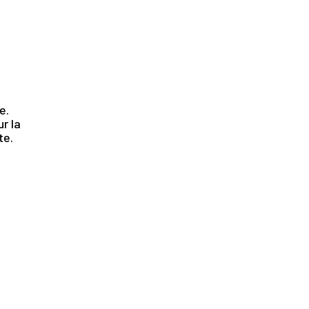
.
e.
r la
te.