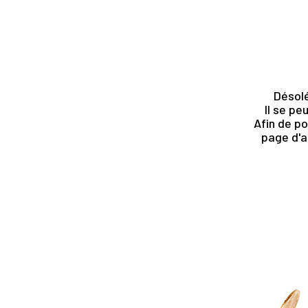
Désolé
Il se pe
Afin de po
page d'a