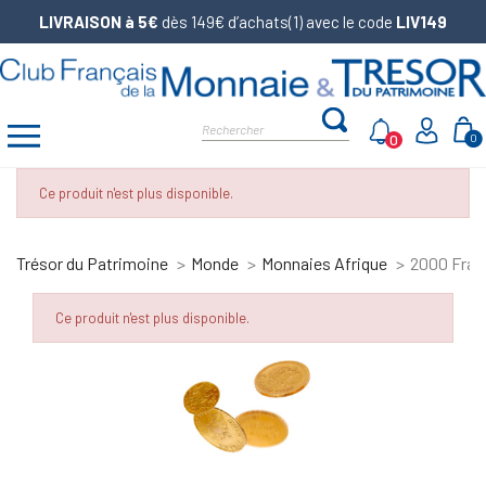
LIVRAISON à 5€
dès 149€ d’achats(1) avec le code
LIV149
0
0
Ce produit n'est plus disponible.
Trésor du Patrimoine
Monde
Monnaies Afrique
2000 Franc
Ce produit n'est plus disponible.