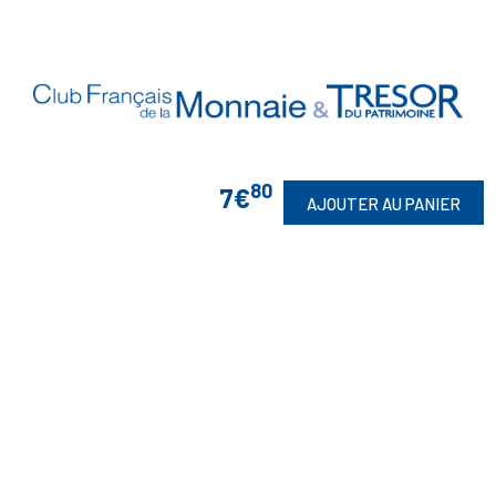
80
7€
AJOUTER AU PANIER
Vos Garanties

En Savoir Plus

Retrouvez Aussi

Suivez-Nous