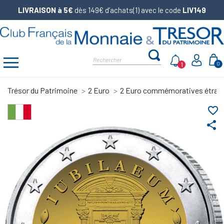
LIVRAISON à 5€
dès 149€ d’achats(1) avec le code
LIV149
1
0
Trésor du Patrimoine
2 Euro
2 Euro commémoratives étran
favorite_border
share