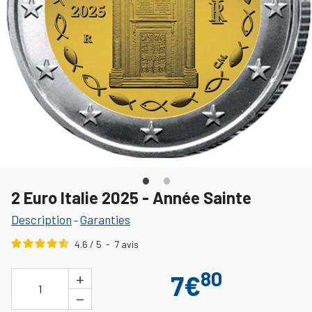
2 Euro Italie 2025 - Année Sainte
Description
Garanties
-
4.6
/
5
-
7
avis
80
+
7€
1
−