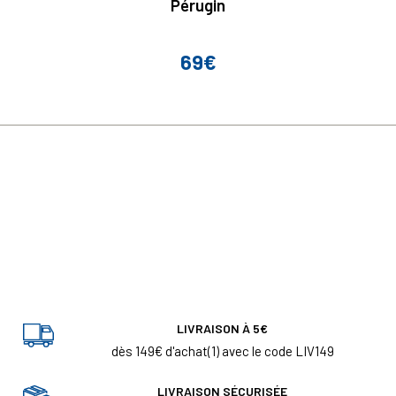
Pérugin
69€
Prix
LIVRAISON À 5€
dès 149€ d'achat(1) avec le code LIV149
LIVRAISON SÉCURISÉE