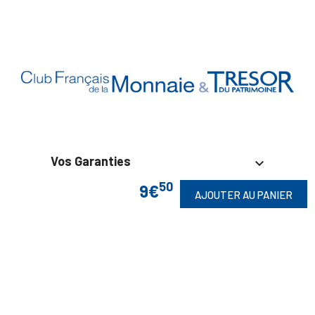
Vos Garanties

50
9€
AJOUTER AU PANIER
En Savoir Plus

Retrouvez Aussi
