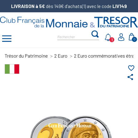
LIVRAISON à 5€
dès 149€ d’achats(1) avec le code
LIV149
1
0
Trésor du Patrimoine
2 Euro
2 Euro commémoratives étran
favorite_border
share