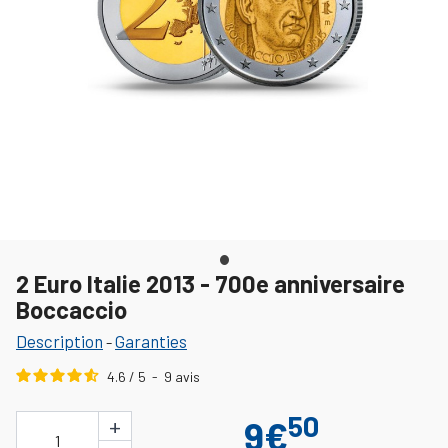
2 Euro Italie 2013 - 700e anniversaire
Boccaccio
Description
Garanties
-
4.6
/
5
-
9
avis
50
+
9€
1