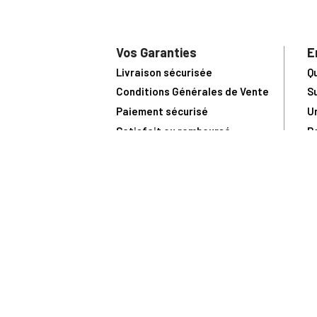
Vos Garanties
E
Livraison sécurisée
Q
Conditions Générales de Vente
S
Paiement sécurisé
U
Satisfait ou remboursé
R
N
N
Toute comma