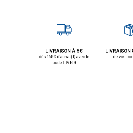
LIVRAISON À 5€
LIVRAISON
dès 149€ d'achat(1) avec le
de vos c
code LIV149