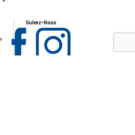
Suivez-Nous
ur
 les
aire
disponibles.