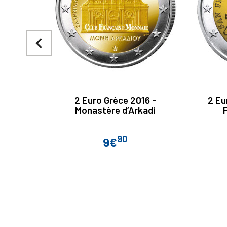
navigate_before
2 Euro Grèce 2016 -
2 Eu
Monastère d’Arkadi
90
9€
Prix