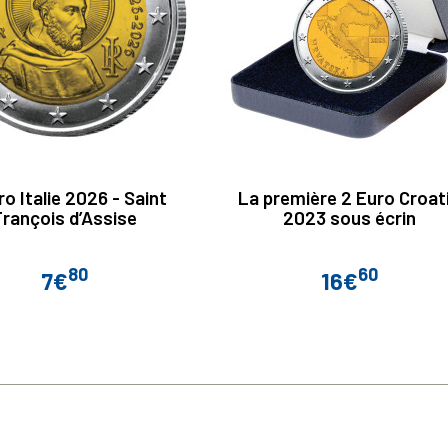
ro Italie 2026 - Saint
La première 2 Euro Croat
François d’Assise
2023 sous écrin
80
60
7€
16€
Prix
Prix