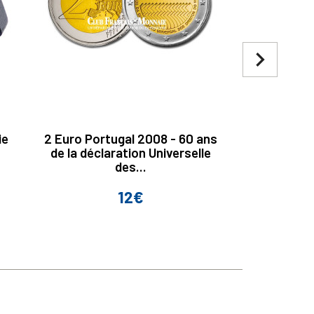
navigate_next
ie
2 Euro Portugal 2008 - 60 ans
2 Euro P
de la déclaration Universelle
Jardins bo
des...
12€
Prix