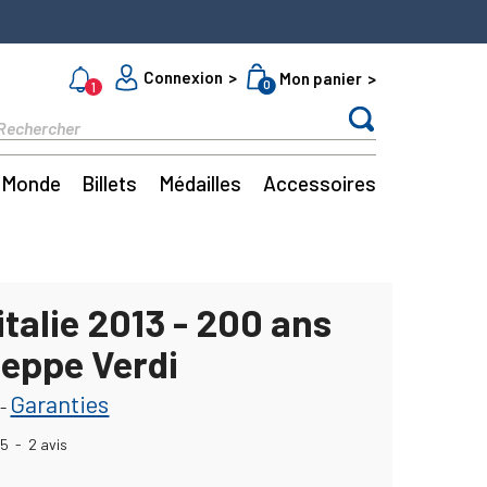
Connexion
Mon panier
0
1
Monde
Billets
Médailles
Accessoires
italie 2013 - 200 ans
seppe Verdi
Garanties
-
5
-
2
avis