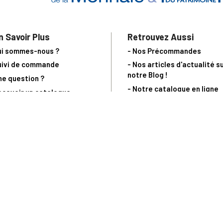
n Savoir Plus
Retrouvez Aussi
ui sommes-nous ?
- Nos Précommandes
uivi de commande
- Nos articles d'actualité s
notre Blog !
ne question ?
- Notre catalogue en ligne
ecevoir un catalogue
- Les objets de collection &
ous contacter
livres sur notre site parten
os partenaires
L’Homme Moderne
nde est sujette à notre acceptation et livrable dans la limite des stocks 