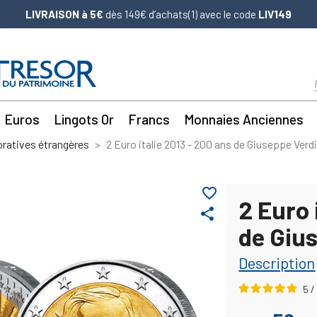
LIVRAISON à 5€
dès 149€ d’achats(1) avec le code
LIV149
Euros
Lingots Or
Francs
Monnaies Anciennes
atives étrangères
2 Euro italie 2013 - 200 ans de Giuseppe Verdi
favorite_border
2 Euro 
share
de Giu
Description
5
/