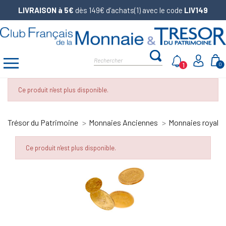
LIVRAISON à 5€
dès 149€ d’achats(1) avec le code
LIV149
1
0
Ce produit n'est plus disponible.
Trésor du Patrimoine
Monnaies Anciennes
Monnaies royale
Ce produit n'est plus disponible.