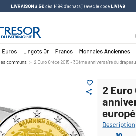
LIVRAISON à 5€
dès 149€ d’achats(1) avec le code
LIV149
Euros
Lingots Or
Francs
Monnaies Anciennes
mes communs
2 Euro Grèce 2015 - 30ème anniversaire du drapea
favorite_border
2 Euro
share
annive
europé
Description
10