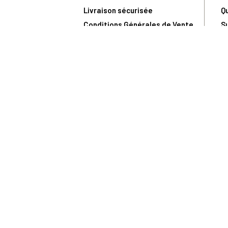
Livraison sécurisée
Q
Conditions Générales de Vente
S
Paiement sécurisé
U
Satisfait ou remboursé
R
N
N
Toute comma
(1) Avec le code Privilège
LIV149
vous bénéficiez de