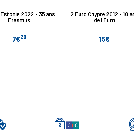
 Estonie 2022 - 35 ans
2 Euro Chypre 2012 - 10 a
Erasmus
de l'Euro
20
7€
15€
Prix
Prix