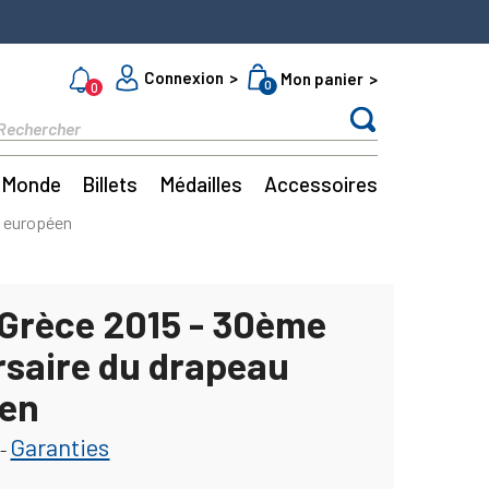
Connexion
Mon panier
0
0
Monde
Billets
Médailles
Accessoires
u européen
 Grèce 2015 - 30ème
rsaire du drapeau
en
Garanties
-