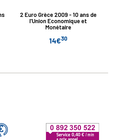
ns
2 Euro Grèce 2009 - 10 ans de
2 Euro Pa
l'Union Economique et
ans
Monétaire
30
14€
Prix
P