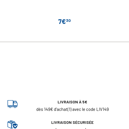
7€
30
Prix
LIVRAISON À 5€
dès 149€ d'achat(1) avec le code LIV149
LIVRAISON SÉCURISÉE