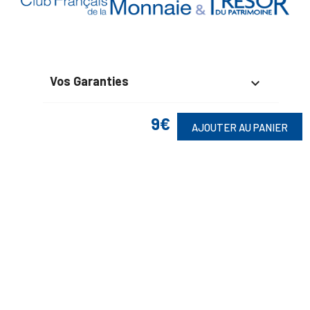
Vos Garanties

En Savoir Plus

9€
AJOUTER AU PANIER
Retrouvez Aussi

Suivez-Nous