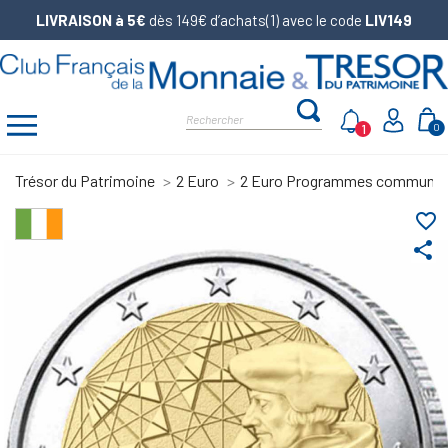
LIVRAISON à 5€
dès 149€ d’achats(1) avec le code
LIV149
1
0
Trésor du Patrimoine
2 Euro
2 Euro Programmes communs
favorite_border
share