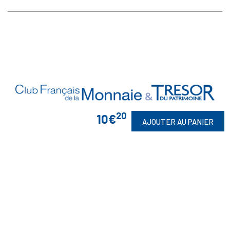
20
10€
AJOUTER AU PANIER
Vos Garanties

En Savoir Plus

Retrouvez Aussi
