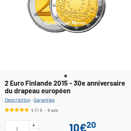
2 Euro Finlande 2015 - 30e anniversaire
du drapeau européen
Description
Garanties
-
4.7
/
5
-
6
avis
20
+
10€
1