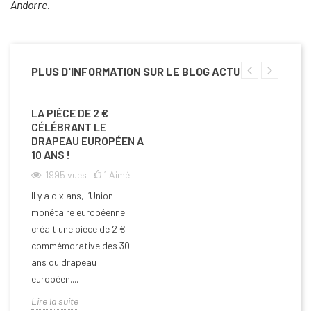
Andorre.
PLUS D'INFORMATION SUR LE BLOG ACTU
LA PIÈCE DE 2 €
CÉLÉBRANT LE
DRAPEAU EUROPÉEN A
10 ANS !
1995
vues
1
Aimé
Il y a dix ans, l’Union
monétaire européenne
créait une pièce de 2 €
commémorative des 30
ans du drapeau
européen....
Lire la suite