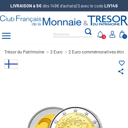
LIVRAISON à 5€
dès 149€ d’achats(1) avec le code
LIV149
1
0
Trésor du Patrimoine
2 Euro
2 Euro commémoratives étran
favorite_border
share