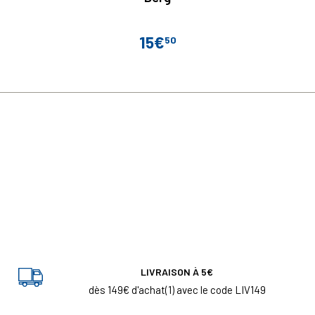
15€
50
Prix
LIVRAISON À 5€
dès 149€ d'achat(1) avec le code LIV149