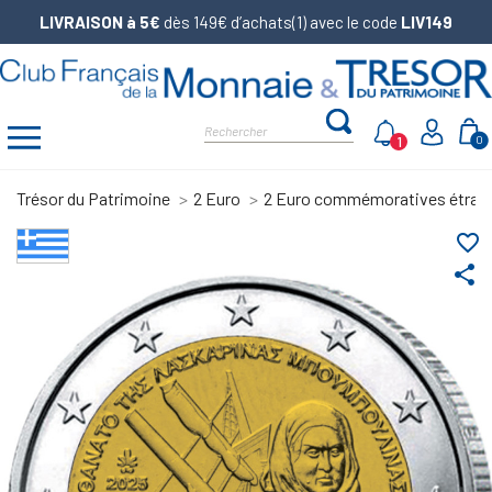
LIVRAISON à 5€
dès 149€ d’achats(1) avec le code
LIV149
1
0
Trésor du Patrimoine
2 Euro
2 Euro commémoratives étran
favorite_border
share