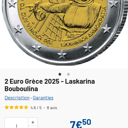
2 Euro Grèce 2025 - Laskarina
Bouboulina
Description
Garanties
-
4.6
/
5
-
8
avis
50
+
7€
1