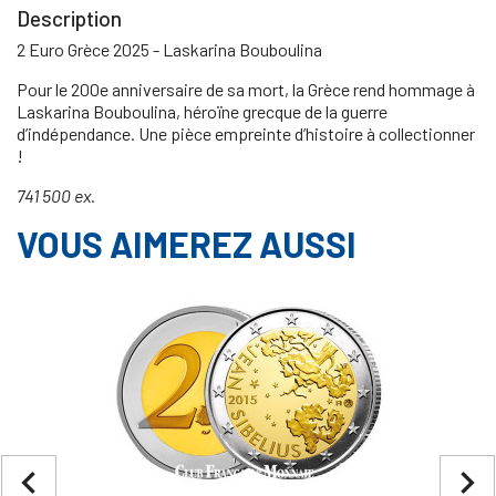
Description
2 Euro Grèce 2025 - Laskarina Bouboulina
Pour le 200e anniversaire de sa mort, la Grèce rend hommage à
Laskarina Bouboulina, héroïne grecque de la guerre
d’indépendance. Une pièce empreinte d’histoire à collectionner
!
741 500 ex.
VOUS AIMEREZ AUSSI
navigate_before
navigate_next