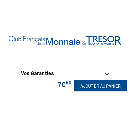
Vos Garanties

50
7€
AJOUTER AU PANIER
En Savoir Plus

Retrouvez Aussi
