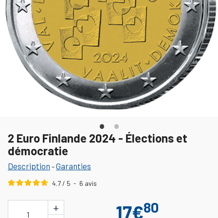
2 Euro Finlande 2024 - Élections et
démocratie
Description
Garanties
-
4.7
/
5
-
6
avis
80
+
17€
1