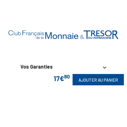
Vos Garanties

80
17€
AJOUTER AU PANIER
En Savoir Plus

Retrouvez Aussi
