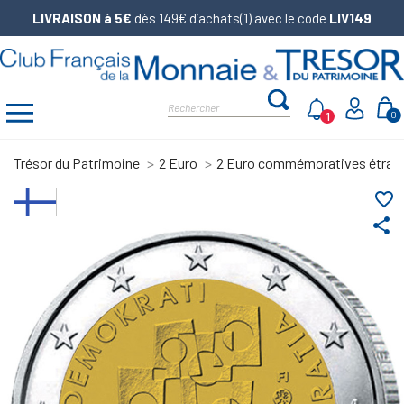
LIVRAISON à 5€
dès 149€ d’achats(1) avec le code
LIV149
1
0
Trésor du Patrimoine
2 Euro
2 Euro commémoratives étran
favorite_border
share