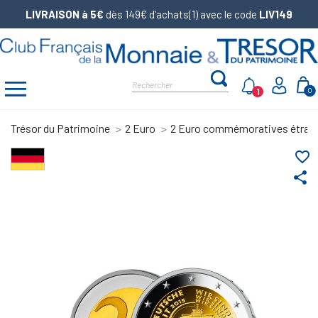
LIVRAISON à 5€
dès 149€ d’achats(1) avec le code
LIV149
1
0
Trésor du Patrimoine
2 Euro
2 Euro commémoratives étran
favorite_border
share