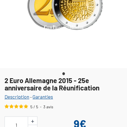
2 Euro Allemagne 2015 - 25e
anniversaire de la Réunification
Description
Garanties
-
5
/
5
-
3
avis
+
9€
1