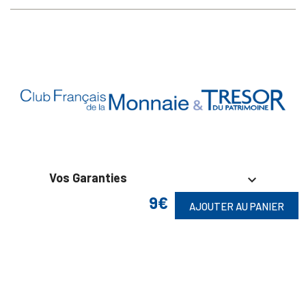
Vos Garanties

9€
AJOUTER AU PANIER
En Savoir Plus

Retrouvez Aussi
