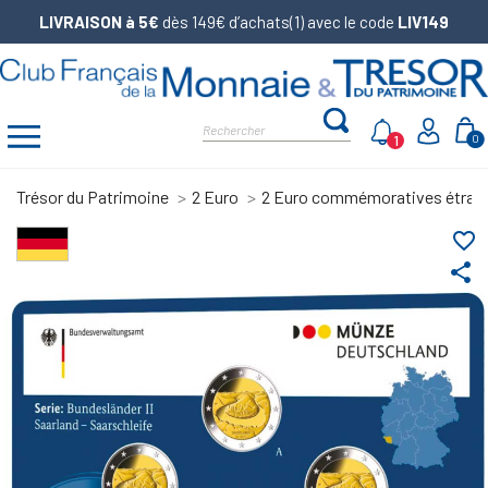
LIVRAISON à 5€
dès 149€ d’achats(1) avec le code
LIV149
1
0
Trésor du Patrimoine
2 Euro
2 Euro commémoratives étran
favorite_border
share