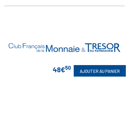
50
48€
AJOUTER AU PANIER
Vos Garanties

En Savoir Plus

Retrouvez Aussi
