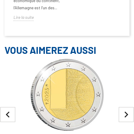
économique du continent,
l’Allemagne est l’un des...
Lire la suite
VOUS AIMEREZ AUSSI
navigate_before
navigate_next