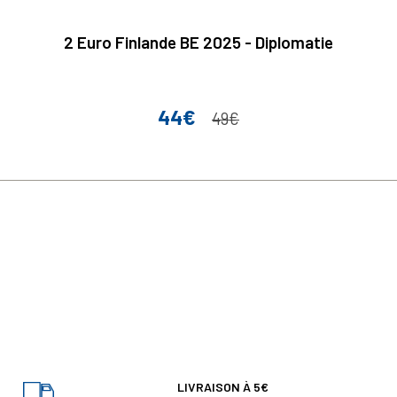
2 Euro Finlande BE 2025 - Diplomatie
44€
Prix
Prix de base
49€
LIVRAISON À 5€