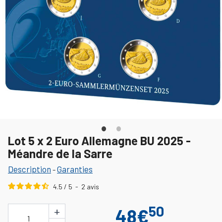
Lot 5 x 2 Euro Allemagne BU 2025 -
Méandre de la Sarre
Description
Garanties
-
4.5
/
5
-
2
avis
50
+
48€
1