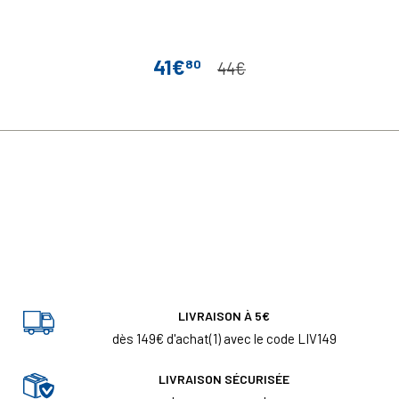
41€
80
Prix
Prix de base
44€
LIVRAISON À 5€
dès 149€ d'achat(1) avec le code LIV149
LIVRAISON SÉCURISÉE