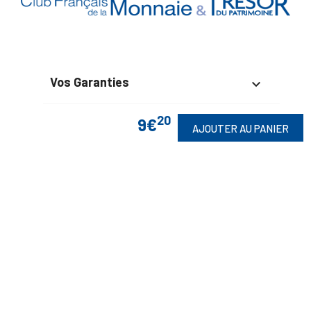
Vos Garanties

En Savoir Plus

20
9€
AJOUTER AU PANIER
Retrouvez Aussi

Suivez-Nous