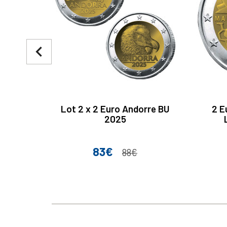
navigate_before
Lot 2 x 2 Euro Andorre BU
2 E
2025
83€
Prix
Prix de base
88€