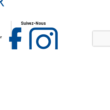
Suivez-Nous
ur
 les
aire