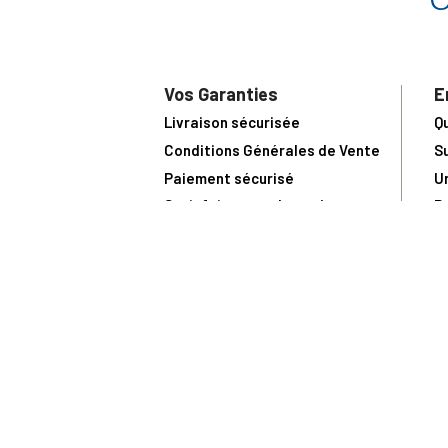
Vos Garanties
E
Livraison sécurisée
Q
Conditions Générales de Vente
S
Paiement sécurisé
U
Satisfait ou remboursé
R
N
N