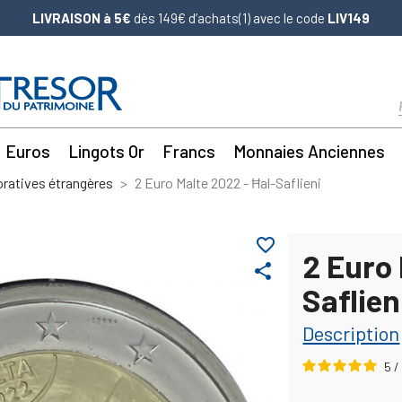
LIVRAISON à 5€
dès 149€ d’achats(1) avec le code
LIV149
Euros
Lingots Or
Francs
Monnaies Anciennes
atives étrangères
2 Euro Malte 2022 - Ħal-Saflieni
favorite_border
2 Euro 
share
Saflien
Description
5
/