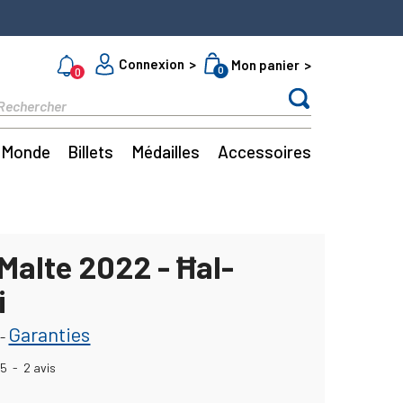
Connexion
Mon panier
0
0
Monde
Billets
Médailles
Accessoires
Malte 2022 - Ħal-
i
Garanties
-
5
-
2
avis