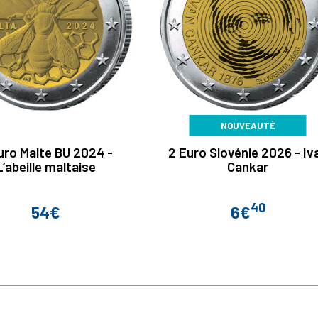
NOUVEAUTÉ
uro Malte BU 2024 -
2 Euro Slovénie 2026 - Iv
L’abeille maltaise
Cankar
40
54€
6€
Prix
Prix