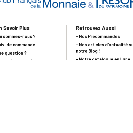
n Savoir Plus
Retrouvez Aussi
ui sommes-nous ?
- Nos Précommandes
uivi de commande
- Nos articles d'actualité s
notre Blog !
ne question ?
- Notre catalogue en ligne
ecevoir un catalogue
- Les objets de collection &
ous contacter
livres sur notre site parten
os partenaires
L’Homme Moderne