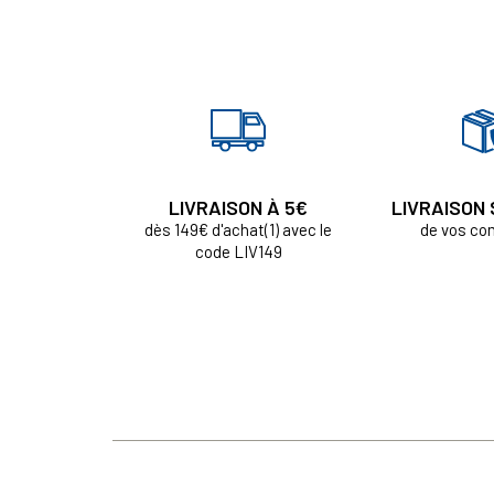
LIVRAISON À 5€
LIVRAISON
dès 149€ d'achat(1) avec le
de vos c
code LIV149