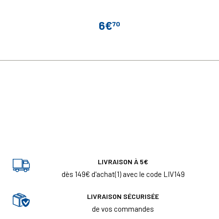
6€
70
Prix
LIVRAISON À 5€
dès 149€ d'achat(1) avec le code LIV149
LIVRAISON SÉCURISÉE
de vos commandes