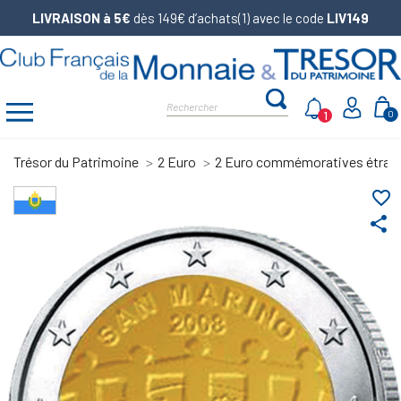
LIVRAISON à 5€
dès 149€ d’achats(1) avec le code
LIV149
1
0
Trésor du Patrimoine
2 Euro
2 Euro commémoratives étran
favorite_border
share