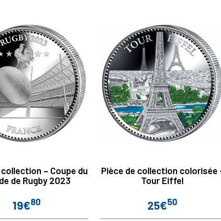
 collection – Coupe du
Pièce de collection colorisée 
de de Rugby 2023
Tour Eiffel
80
50
19€
25€
Prix
Prix