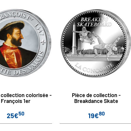
 collection colorisée -
Pièce de collection -
François 1er
Breakdance Skate
50
80
25€
19€
Prix
Prix