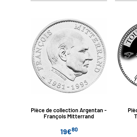
Pièce de collection Argentan -
Piè
François Mitterrand
80
19€
Prix