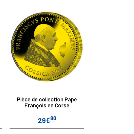
Pièce de collection Pape
François en Corse
80
29€
Prix