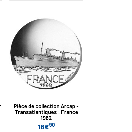
r
Pièce de collection Arcap -
Transatlantiques : France
1962
90
16€
Prix