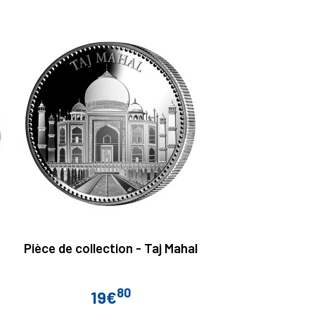
Pièce de collection - Taj Mahal
80
19€
Prix