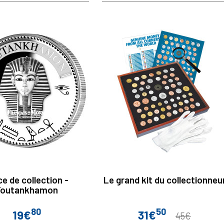
ce de collection -
Le grand kit du collectionneu
Toutankhamon
80
50
19€
31€
Prix
Prix
Prix
45€