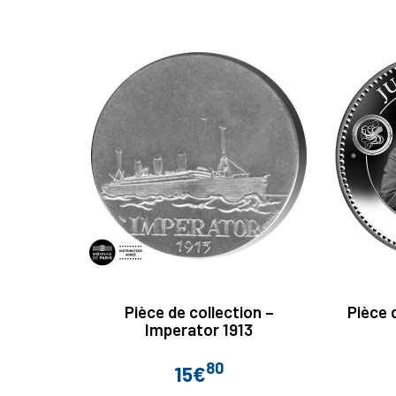
Pièce de collection –
Pièce 
Imperator 1913
80
15€
Prix