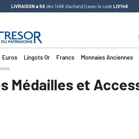
LIVRAISON à 5€
dès 149€ d’achats(1) avec le code
LIV149
Euros
Lingots Or
Francs
Monnaies Anciennes
oires
s Médailles et Acces