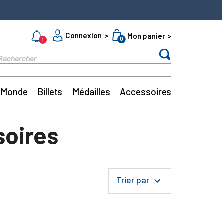
Connexion
Mon panier
0
1
Monde
Billets
Médailles
Accessoires
soires
Trier par
keyboard_arrow_down