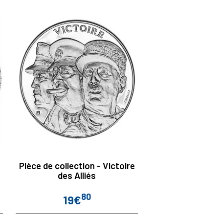
Pièce de collection - Victoire
des Alliés
80
19€
Prix