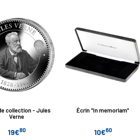
de collection - Jules
Écrin "In memoriam"
Verne
80
60
19€
10€
Prix
Prix