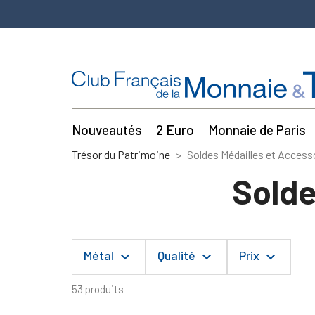
Nouveautés
2 Euro
Monnaie de Paris
Trésor du Patrimoine
Soldes Médailles et Access
Solde
Métal
Qualité
Prix
keyboard_arrow_down
keyboard_arrow_down
keyboard_arrow_down
53 produits