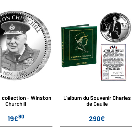
 collection - Winston
L’album du Souvenir Charles
Churchill
de Gaulle
80
19€
290€
Prix
Prix