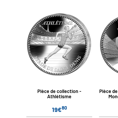
Pièce de collection -
Pièce de
Athlétisme
Mon
80
19€
Prix