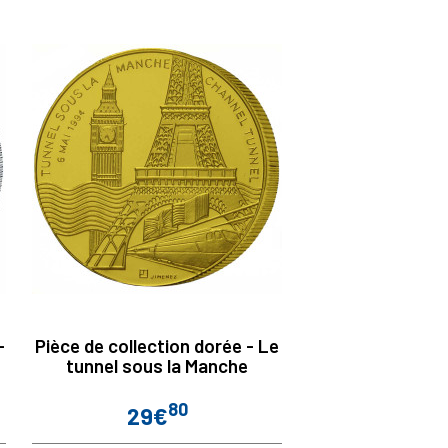
-
Pièce de collection dorée - Le
tunnel sous la Manche
80
29€
Prix