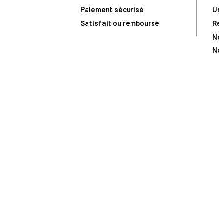
Paiement sécurisé
U
Satisfait ou remboursé
R
N
N
Toute comma
(1) Avec le code Privilège
LIV149
vous bénéficiez de