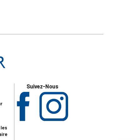
Suivez-Nous
ur
 les
aire