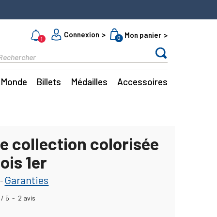
Connexion
Mon panier
0
1
Monde
Billets
Médailles
Accessoires
e collection colorisée
ois 1er
Garanties
-
/
5
-
2
avis