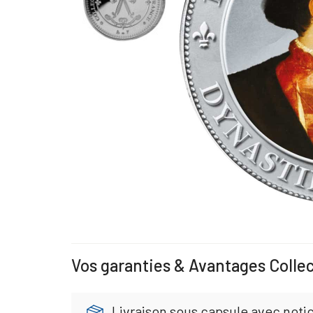
Vos garanties & Avantages Colle
Livraison sous capsule avec noti