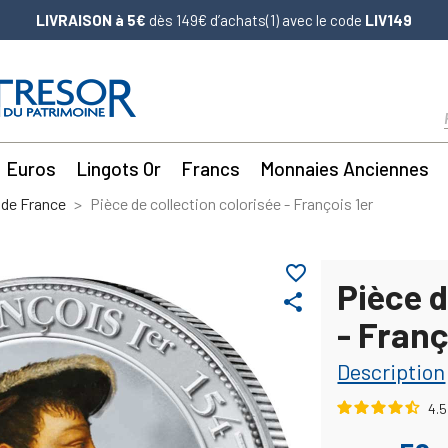
LIVRAISON à 5€
dès 149€ d’achats(1) avec le code
LIV149
Euros
Lingots Or
Francs
Monnaies Anciennes
 de France
Pièce de collection colorisée - François 1er
favorite_border
Pièce d
share
- Franç
Description
4.5