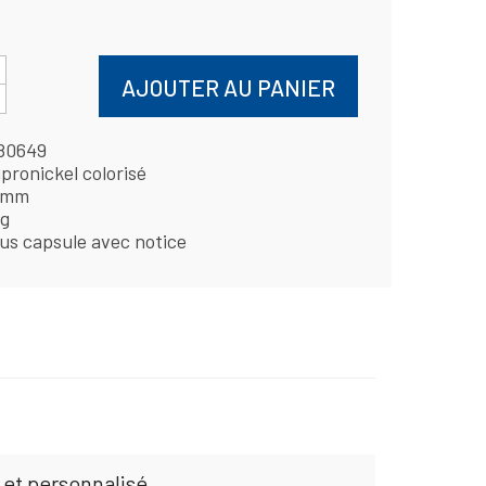
AJOUTER AU PANIER
80649
pronickel colorisé
 mm
 g
us capsule avec notice
 et personnalisé