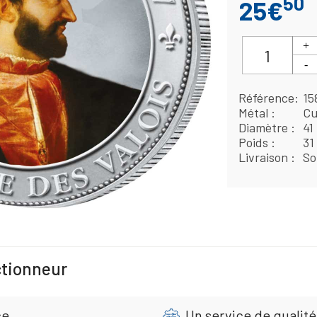
50
25€
Référence
15
Métal
Cu
Diamètre
41
Poids
31
Livraison
So
ctionneur
ce
Un service de qualité