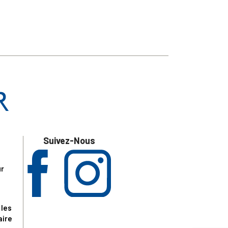
Suivez-Nous
ur
 les
aire