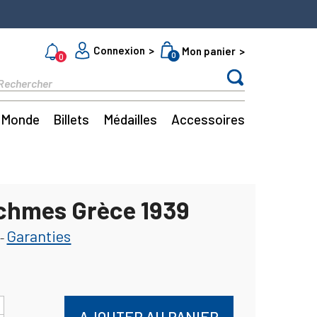
Connexion
Mon panier
0
0
Monde
Billets
Médailles
Accessoires
chmes Grèce 1939
Garanties
-
AJOUTER AU PANIER