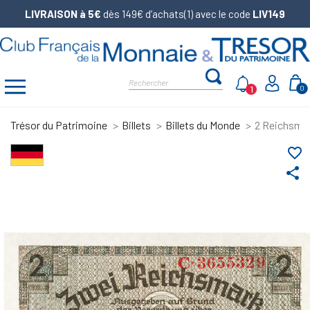
LIVRAISON à 5€
dès 149€ d’achats(1) avec le code
LIV149
1
0
Trésor du Patrimoine
Billets
Billets du Monde
2 Reichsmar
favorite_border
share