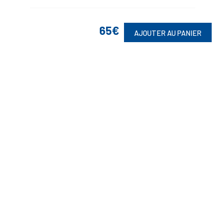
65€
AJOUTER AU PANIER
Suivez-Nous
Toute commande est sujette à notre acceptation et livrable dans la