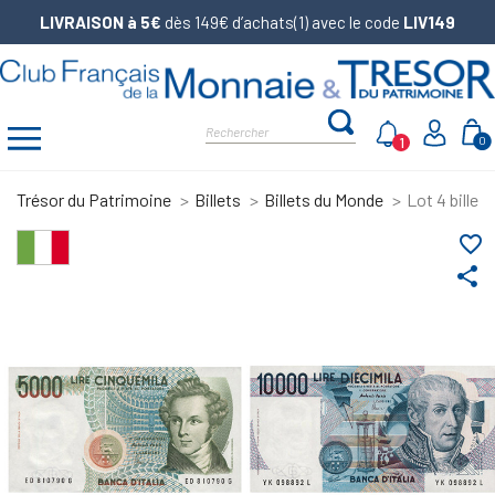
LIVRAISON à 5€
dès 149€ d’achats(1) avec le code
LIV149
1
0
Trésor du Patrimoine
Billets
Billets du Monde
Lot 4 billets
favorite_border
share