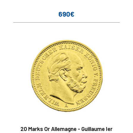
690€
Prix
20 Marks Or Allemagne - Guillaume Ier