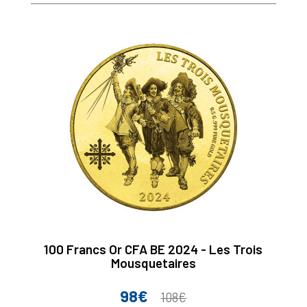
100 Francs Or CFA BE 2024 - Les Trois
Mousquetaires
98€
Prix
Prix
108€