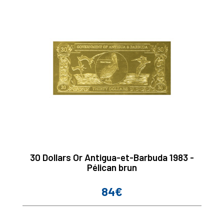
30 Dollars Or Antigua-et-Barbuda 1983 -
Pélican brun
84€
Prix