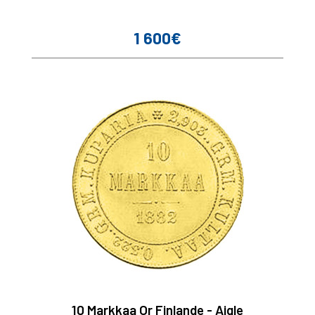
1 600€
Prix
10 Markkaa Or Finlande - Aigle