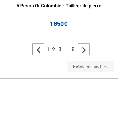
5 Pesos Or Colombie - Tailleur de pierre
1 650€
Prix


1
2
3
5
…

Retour en haut