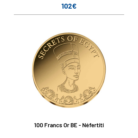
102€
Prix
100 Francs Or BE - Néfertiti