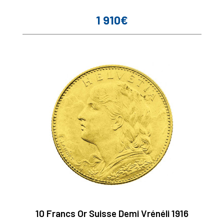
1 910€
Prix
10 Francs Or Suisse Demi Vrénéli 1916