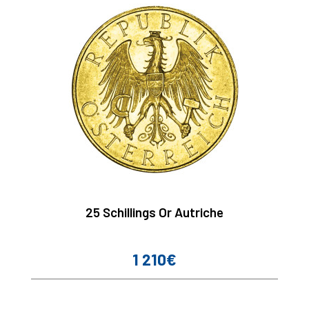
25 Schillings Or Autriche
1 210€
Prix