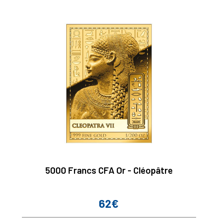
5000 Francs CFA Or - Cléopâtre
62€
Prix