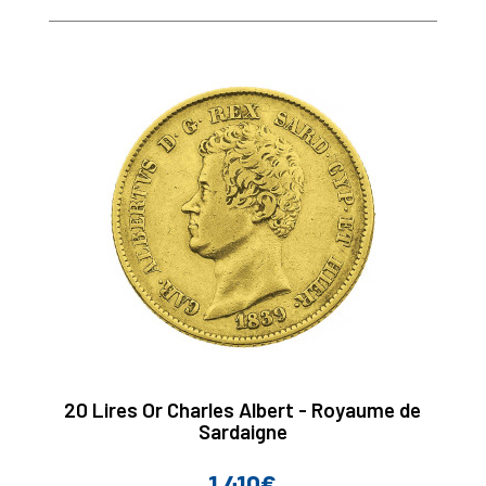
20 Lires Or Charles Albert - Royaume de
Sardaigne
1 410€
Prix