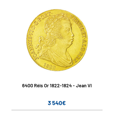
6400 Réis Or 1822-1824 - Jean VI
3 540€
Prix