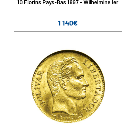
10 Florins Pays-Bas 1897 - Wilhelmine Ier
1 140€
Prix