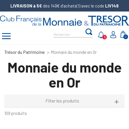
LIVRAISON à 5€
dès 149€ d’achats(1) avec le code
LIV149
1
0
Trésor du Patrimoine
Monnaie du monde en Or
Monnaie du monde
en Or
Filter les produits
109 produits