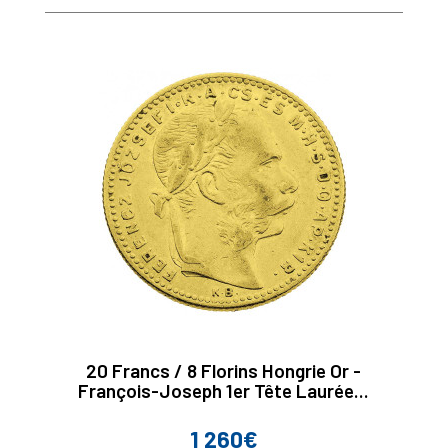
de
base
20 Francs / 8 Florins Hongrie Or -
François-Joseph 1er Tête Laurée...
1 260€
Prix