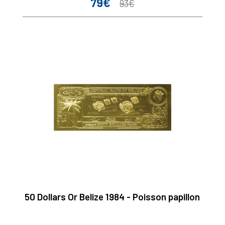
79€
Prix
Prix
93€
de
base
50 Dollars Or Belize 1984 - Poisson papillon