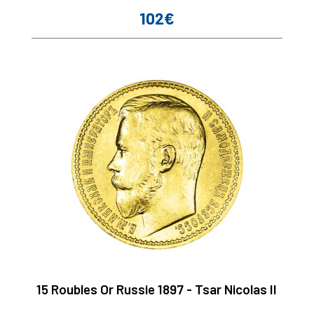
102€
Prix
15 Roubles Or Russie 1897 - Tsar Nicolas II