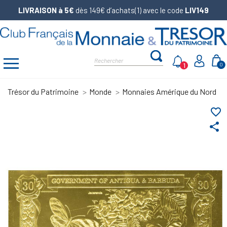
LIVRAISON à 5€
dès 149€ d’achats(1) avec le code
LIV149
1
0
Trésor du Patrimoine
Monde
Monnaies Amérique du Nord
favorite_border
share