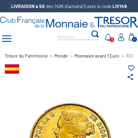
LIVRAISON à 5€
dès 149€ d’achats(1) avec le code
LIV149
1
0
Trésor du Patrimoine
Monde
Monnaies avant l'Euro
100 Re
favorite_border
share