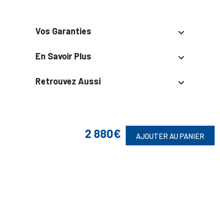
Vos Garanties

En Savoir Plus

Retrouvez Aussi

2 880€
Suivez-Nous
AJOUTER AU PANIER