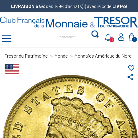
LIVRAISON à 5€
dès 149€ d’achats(1) avec le code
LIV149
1
0
Trésor du Patrimoine
Monde
Monnaies Amérique du Nord
favorite_border
share