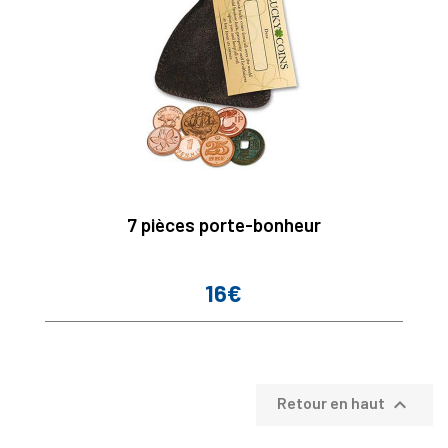
7 pièces porte-bonheur
16€
Prix

Retour en haut