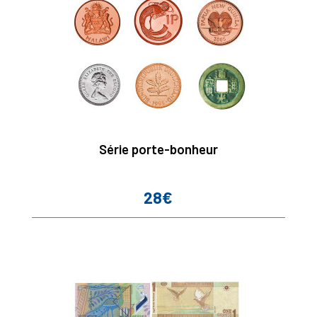
Série porte-bonheur
28€
Prix