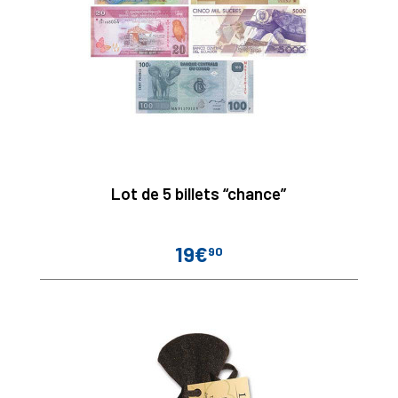
Lot de 5 billets “chance”
19€
90
Prix