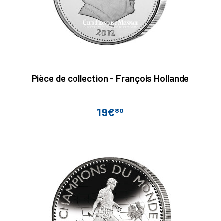
Pièce de collection - François Hollande
19€
80
Prix