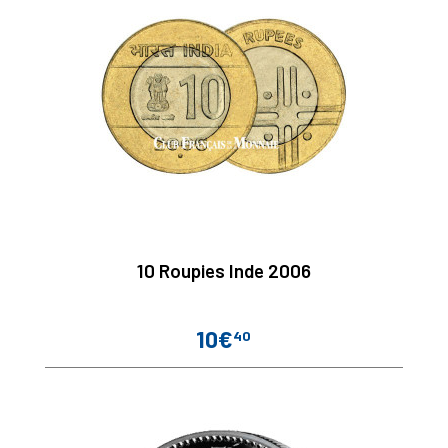
10 Roupies Inde 2006
10€
40
Prix