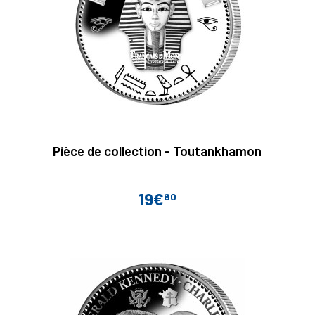
Pièce de collection - Toutankhamon
19€
80
Prix