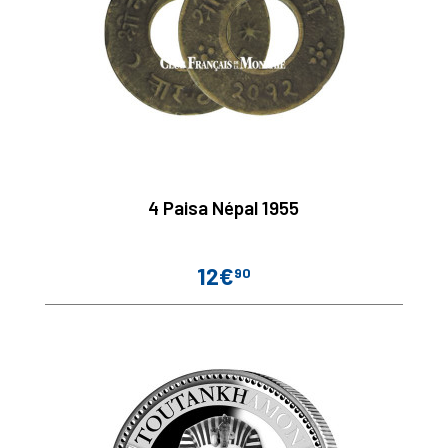
4 Paisa Népal 1955
12€
90
Prix