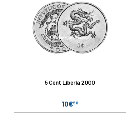
5 Cent Liberia 2000
10€
50
Prix