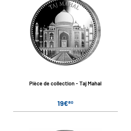
Pièce de collection - Taj Mahal
19€
80
Prix