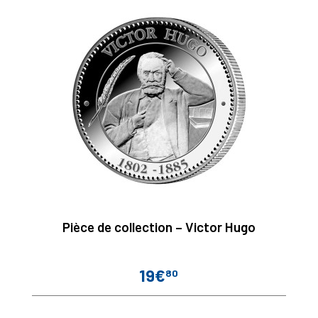
Pièce de collection – Victor Hugo
19€
80
Prix