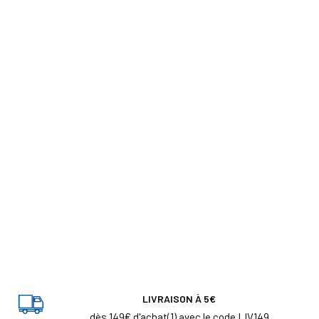
LIVRAISON À 5€
dès 149€ d'achat(1) avec le code LIV149