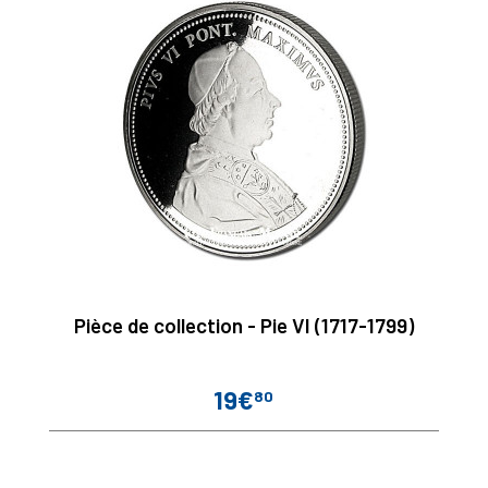
Pièce de collection - Pie VI (1717-1799)
19€
80
Prix