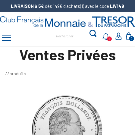
LIVRAISON à 5€
dès 149€ d’achats(1) avec le code
LIV149
1
0
Ventes Privées
77 produits