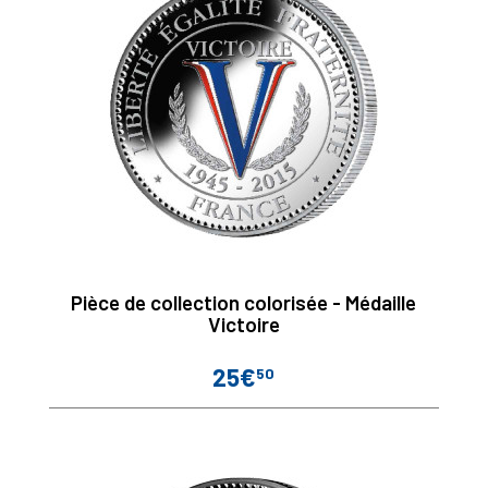
Pièce de collection colorisée - Médaille
Victoire
25€
50
Prix