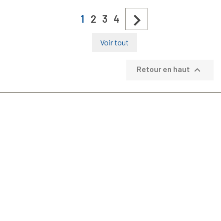

1
2
3
4
Voir tout

Retour en haut