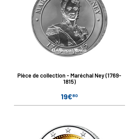
Pièce de collection - Maréchal Ney (1769-
1815)
19€
80
Prix