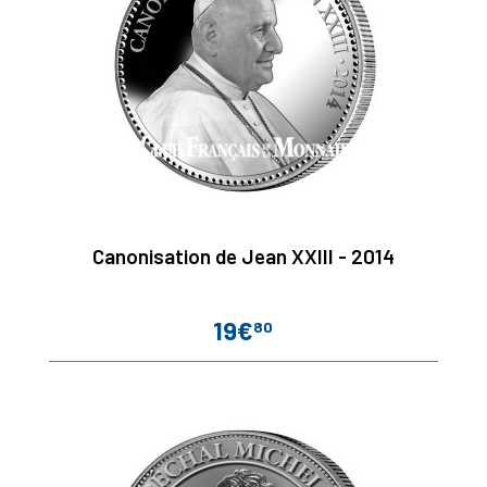
Canonisation de Jean XXIII - 2014
19€
80
Prix