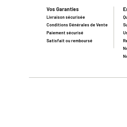
Vos Garanties
E
Livraison sécurisée
Q
Conditions Générales de Vente
S
Paiement sécurisé
U
Satisfait ou remboursé
R
N
N
Toute comma
(1) Avec le code Privilège
LIV149
vous bénéficiez de