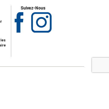
Suivez-Nous
ur
 les
aire
disponibles.
sur le site tresordupatrimoine.fr, hors produits en