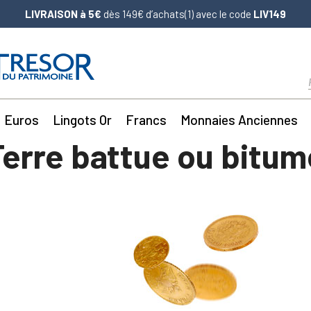
LIVRAISON à 5€
dès 149€ d’achats(1) avec le code
LIV149
Euros
Lingots Or
Francs
Monnaies Anciennes
Terre battue ou bitum