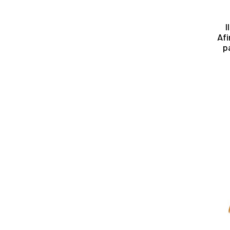
I
Afi
p