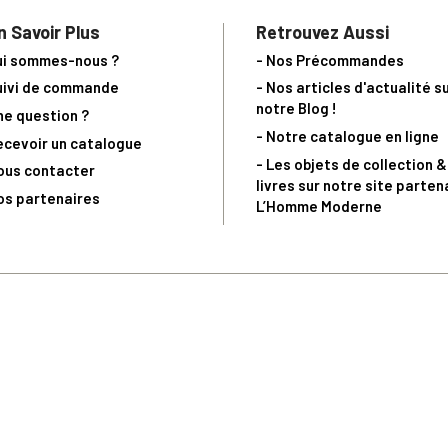
n Savoir Plus
Retrouvez Aussi
ui sommes-nous ?
- Nos Précommandes
uivi de commande
- Nos articles d'actualité s
notre Blog !
ne question ?
- Notre catalogue en ligne
ecevoir un catalogue
- Les objets de collection &
ous contacter
livres sur notre site parten
os partenaires
L’Homme Moderne
nde est sujette à notre acceptation et livrable dans la limite des stocks 
 la livraison à 5 Euros dès 149 Euros d’achat, pour toute commande passée 
précommandes. Code non cumulable avec tout autre Code Privilège.