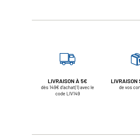
LIVRAISON À 5€
LIVRAISON
dès 149€ d'achat(1) avec le
de vos c
code LIV149